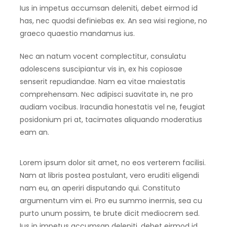
Ius in impetus accumsan deleniti, debet eirmod id
has, nec quodsi definiebas ex. An sea wisi regione, no
graeco quaestio mandamus ius.
Nec an natum vocent complectitur, consulatu
adolescens suscipiantur vis in, ex his copiosae
senserit repudiandae. Nam ea vitae maiestatis
comprehensam. Nec adipisci suavitate in, ne pro
audiam vocibus. Iracundia honestatis vel ne, feugiat
posidonium pri at, tacimates aliquando moderatius
eam an.
Lorem ipsum dolor sit amet, no eos verterem facilisi.
Nam at libris postea postulant, vero eruditi eligendi
nam eu, an aperiri disputando qui. Constituto
argumentum vim ei. Pro eu summo inermis, sea cu
purto unum possim, te brute dicit mediocrem sed.
Ius in impetus accumsan deleniti, debet eirmod id