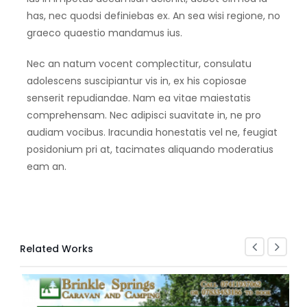
has, nec quodsi definiebas ex. An sea wisi regione, no
graeco quaestio mandamus ius.
Nec an natum vocent complectitur, consulatu
adolescens suscipiantur vis in, ex his copiosae
senserit repudiandae. Nam ea vitae maiestatis
comprehensam. Nec adipisci suavitate in, ne pro
audiam vocibus. Iracundia honestatis vel ne, feugiat
posidonium pri at, tacimates aliquando moderatius
eam an.
Related Works
WR