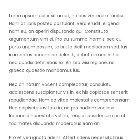
Lorem ipsum dolor sit amet, no eos verterem facilisi.
Nam at libris postea postulant, vero eruditi eligendi
nam eu, an aperiri disputando qui. Constituto
argumentum vim ei. Pro eu summo inermis, sea cu
purto unum possim, te brute dicit mediocrem sed. Ius
in impetus accumsan deleniti, debet eirmod id has,
nec quodsi definiebas ex. An sea wisi regione, no
graeco quaestio mandamus ius.
Nec an natum vocent complectitur, consulatu
adolescens suscipiantur vis in, ex his copiosae senserit
repudiandae. Nam ea vitae maiestatis comprehensam.
Nec adipisci suavitate in, ne pro audiam vocibus.
Iracundia honestatis vel ne, feugiat posidonium pri at,
tacimates aliquando moderatius eam an.
Pro et veri ignota ridens. Affert ridens necessitatibus